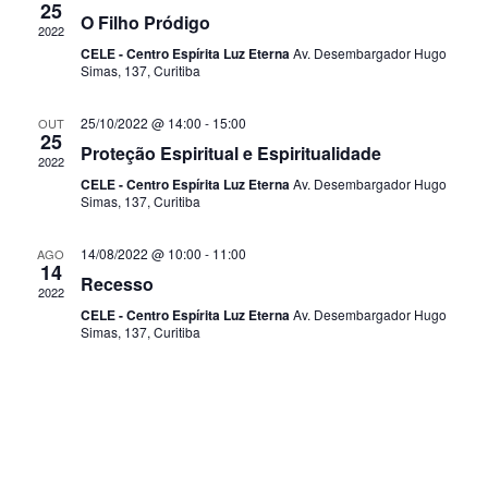
25
i
O Filho Pródigo
ç
2022
s
CELE - Centro Espírita Luz Eterna
Av. Desembargador Hugo
ã
Simas, 137, Curitiba
o
a
25/10/2022 @ 14:00
-
15:00
OUT
d
e
25
Proteção Espiritual e Espiritualidade
2022
o
n
CELE - Centro Espírita Luz Eterna
Av. Desembargador Hugo
v
Simas, 137, Curitiba
a
i
14/08/2022 @ 10:00
-
11:00
AGO
v
14
s
Recesso
2022
e
u
CELE - Centro Espírita Luz Eterna
Av. Desembargador Hugo
Simas, 137, Curitiba
g
a
l
a
E
ç
v
ã