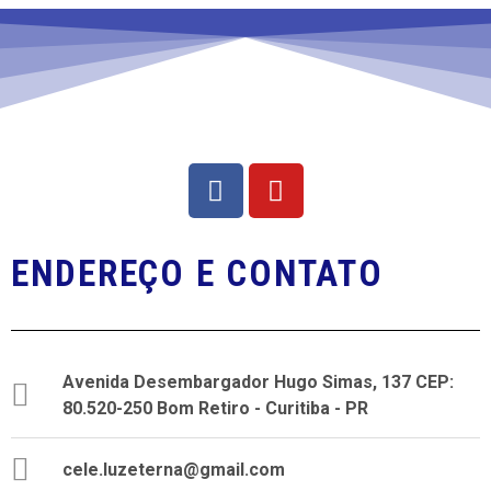
e
o
n
d
t
e
o
v
i
s
ENDEREÇO E CONTATO
u
a
i
Avenida Desembargador Hugo Simas, 137 CEP:
s
80.520-250 Bom Retiro - Curitiba - PR
d
cele.luzeterna@gmail.com
e