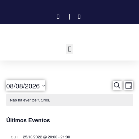
P
N
08/08/2026
Procurar e
Dia
Selecione
a
e
a
Não há eventos futuros.
data.
v
s
e
q
Últimos Eventos
g
u
a
25/10/2022 @ 20:00
-
21:00
OUT