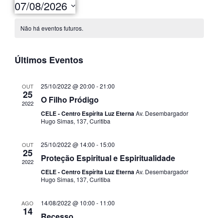
07/08/2026
Selecione
a
Não há eventos futuros.
data.
Últimos Eventos
25/10/2022 @ 20:00
-
21:00
OUT
25
O Filho Pródigo
2022
CELE - Centro Espírita Luz Eterna
Av. Desembargador
Hugo Simas, 137, Curitiba
25/10/2022 @ 14:00
-
15:00
OUT
25
Proteção Espiritual e Espiritualidade
2022
CELE - Centro Espírita Luz Eterna
Av. Desembargador
Hugo Simas, 137, Curitiba
14/08/2022 @ 10:00
-
11:00
AGO
14
Recesso