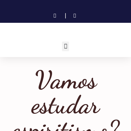
Vamos
estudar
espiritismo?