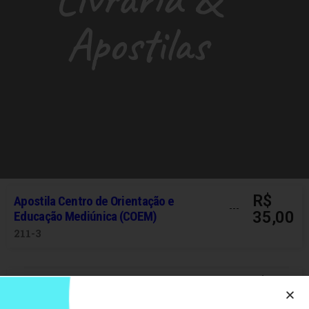
Apostilas
R$
Apostila Centro de Orientação e
35,00
Educação Mediúnica (COEM)
211-3
R$
Apostila Programa Básico da Doutrina
30,00
Espírita (PBDE)