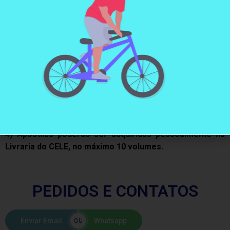
1) Após a solicitação informando a descrição e
quantidade de apostilas, enviaremos o orçamento com
o valor total do pedido, incluíndo o frete (PAC Correios).
2) Após o aceite do cliente por e-mail ou whatsapp, o
pagamento poderá ser efetuado via PIX ou depósito na
conta bancária do CELE.
3) Após o pagamento efetuado, o pedido será
encaminhado e informaremos o código de
rastreamento dos Correios.
4) Apostilas poderão ser adquiridas pessoalmente na
Livraria do CELE, no máximo 10 volumes.
PEDIDOS E CONTATOS
Enviar Email
Whatsapp
OU