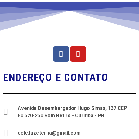
e
o
n
d
t
e
o
v
i
s
ENDEREÇO E CONTATO
u
a
i
Avenida Desembargador Hugo Simas, 137 CEP:
s
80.520-250 Bom Retiro - Curitiba - PR
d
cele.luzeterna@gmail.com
e