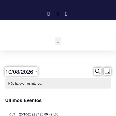
P
N
10/08/2026
Procurar e
Dia
Selecione
a
e
a
Não há eventos futuros.
data.
v
s
e
q
Últimos Eventos
g
u
a
25/10/2022 @ 20:00
-
21:00
OUT