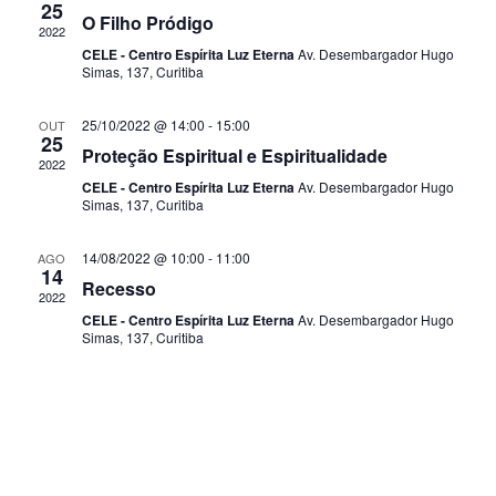
25
i
O Filho Pródigo
ç
2022
s
CELE - Centro Espírita Luz Eterna
Av. Desembargador Hugo
ã
Simas, 137, Curitiba
o
a
25/10/2022 @ 14:00
-
15:00
OUT
d
e
25
Proteção Espiritual e Espiritualidade
2022
o
n
CELE - Centro Espírita Luz Eterna
Av. Desembargador Hugo
v
Simas, 137, Curitiba
a
i
14/08/2022 @ 10:00
-
11:00
AGO
v
14
s
Recesso
2022
e
u
CELE - Centro Espírita Luz Eterna
Av. Desembargador Hugo
Simas, 137, Curitiba
g
a
l
a
E
ç
v
ã