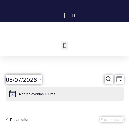
P
N
08/07/2026
Procurar e
Dia
Selecione
a
e
a
Não há eventos futuros.
data.
v
s
e
q
g
Dia anterior
Próximo dia
u
a