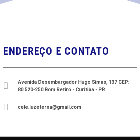
e
o
n
d
t
e
o
v
ENDEREÇO E CONTATO
i
s
u
Avenida Desembargador Hugo Simas, 137 CEP:
a
80.520-250 Bom Retiro - Curitiba - PR
i
cele.luzeterna@gmail.com
s
d
e