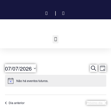
P
N
07/07/2026
Procurar e
Dia
Selecione
a
e
a
Não há eventos futuros.
data.
v
s
e
q
g
Dia anterior
Próximo dia
u
a