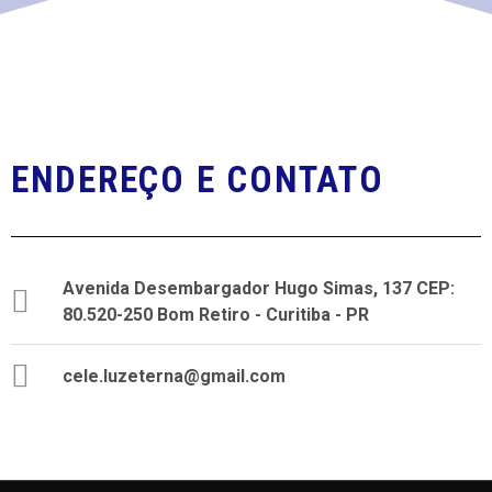
e
o
n
d
t
e
o
v
ENDEREÇO E CONTATO
i
s
u
Avenida Desembargador Hugo Simas, 137 CEP:
a
80.520-250 Bom Retiro - Curitiba - PR
i
cele.luzeterna@gmail.com
s
d
e