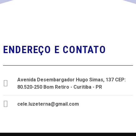
e
o
n
d
t
e
o
v
ENDEREÇO E CONTATO
i
s
u
Avenida Desembargador Hugo Simas, 137 CEP:
a
80.520-250 Bom Retiro - Curitiba - PR
i
cele.luzeterna@gmail.com
s
d
e