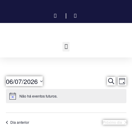
P
N
06/07/2026
Procurar e
Dia
Selecione
a
e
a
Não há eventos futuros.
data.
v
s
e
q
g
Dia anterior
Próximo dia
u
a