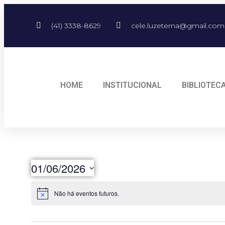
(41) 3338-8629
cele.luzeterna@gmail.com
HOME
INSTITUCIONAL
BIBLIOTEC
01/06/2026
Selecione
a
Não há eventos futuros.
data.