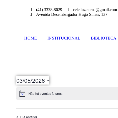
(41) 3338-8629
cele.luzeterna@gmail.com
Avenida Desembargador Hugo Simas, 137
HOME
INSTITUCIONAL
BIBLIOTECA
03/05/2026
Selecione
a
Não há eventos futuros.
data.
Dia anterior