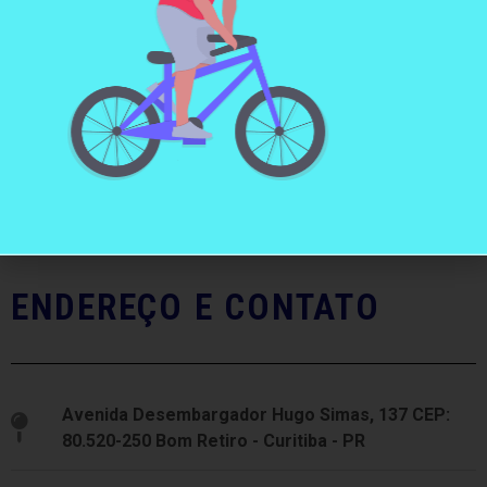
ENDEREÇO E CONTATO
Avenida Desembargador Hugo Simas, 137 CEP:
80.520-250 Bom Retiro - Curitiba - PR