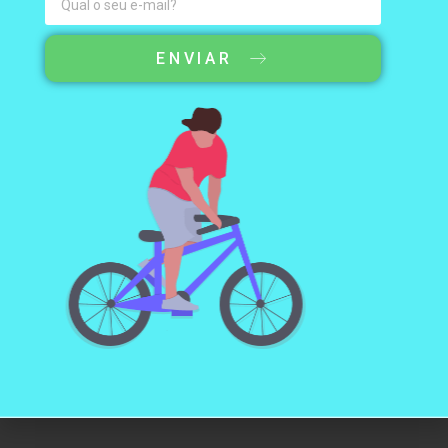
ENVIAR
ENDEREÇO E CONTATO
Avenida Desembargador Hugo Simas, 137 CEP:
80.520-250 Bom Retiro - Curitiba - PR
cele.luzeterna@gmail.com